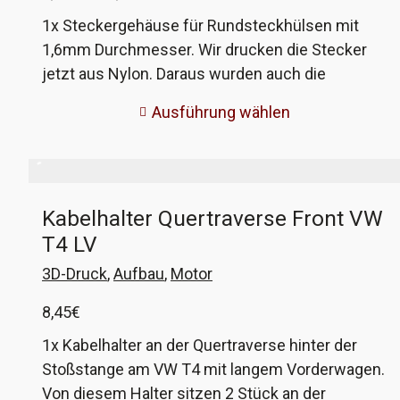
3,08€
1x Steckergehäuse für Rundsteckhülsen mit
bis
1,6mm Durchmesser. Wir drucken die Stecker
12,28€
jetzt aus Nylon. Daraus wurden auch die
Originale gefertigt. Deutlich bessere Qualität. Die
Ausführung wählen
optionalen Crimpkontakte sind in Originalqualität
von Hella. Diese Steckergehäuse wurden an
verschiedenen Modellen bei VW und Porsche
verbaut, im VW T3 zum Beispiel bei der
Kabelhalter Quertraverse Front VW
Verkabelung der elektrischen Spiegel, der
T4 LV
Zentralverriegelung und der Klimanalage. VW-
Vergleichsnummer 171 971 999 A, B, C und E.
3D-Druck
,
Aufbau
,
Motor
8,45
€
1x Kabelhalter an der Quertraverse hinter der
Stoßstange am VW T4 mit langem Vorderwagen.
Von diesem Halter sitzen 2 Stück an der