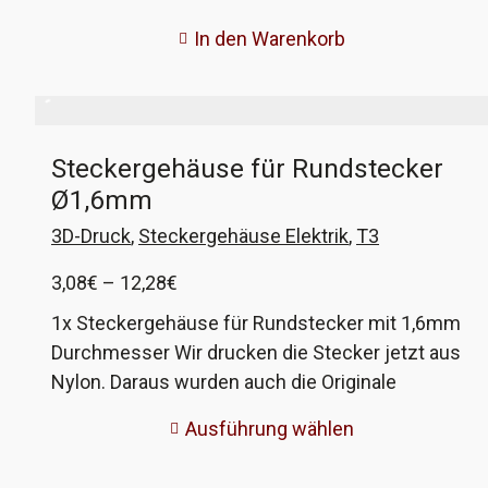
Traverse unten und halten die Kabelstränge,
In den Warenkorb
welche von links nach rechts verlegt sind. Durch
das Alter sind diese Teile oft sehr brüchig und
fallen quasi auseinander, wenn man im
Reparaturfall an die Kabel muss, so auch bei mir.
Steckergehäuse für Rundstecker
Damit die Kabel aber weiterhin vernünftig
Ø1,6mm
gehalten werden, habe ich die Halter im 3D-
Druckverfahren nachgebaut. Die VW-
3D-Druck
,
Steckergehäuse Elektrik
,
T3
Vergleichsnummer ist 7D0 971 897.
Preisspanne:
3,08
€
–
12,28
€
3,08€
1x Steckergehäuse für Rundstecker mit 1,6mm
bis
Durchmesser Wir drucken die Stecker jetzt aus
12,28€
Nylon. Daraus wurden auch die Originale
gefertigt. Deutlich bessere Qualität. Die
Ausführung wählen
optionalen Crimpkontakte sind in Originalqualität
von Hella. Diese Steckergehäuse wurden an