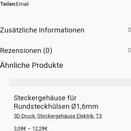
Teilen:
Email
T4
Multivan
II
Zusätzliche Informationen
hinten
Menge
Rezensionen (0)
Ähnliche Produkte
Steckergehäuse für
Rundsteckhülsen Ø1,6mm
3D-Druck
,
Steckergehäuse Elektrik
,
T3
Preisspanne:
3,08
€
–
12,28
€