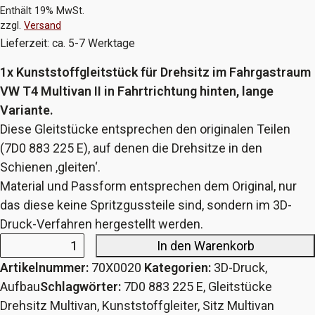
Enthält 19% MwSt.
zzgl.
Versand
Lieferzeit: ca. 5-7 Werktage
1x Kunststoffgleitstück für Drehsitz im Fahrgastraum
VW T4 Multivan II in Fahrtrichtung hinten, lange
Variante.
Diese Gleitstücke entsprechen den originalen Teilen
(7D0 883 225 E), auf denen die Drehsitze in den
Schienen ‚gleiten‘.
Material und Passform entsprechen dem Original, nur
das diese keine Spritzgussteile sind, sondern im 3D-
Druck-Verfahren hergestellt werden.
In den Warenkorb
Gleitstück
Artikelnummer:
70X0020
Kategorien:
3D-Druck
,
für
Aufbau
Schlagwörter:
7D0 883 225 E
,
Gleitstücke
Drehsitz
Drehsitz Multivan
,
Kunststoffgleiter
,
Sitz Multivan
VW