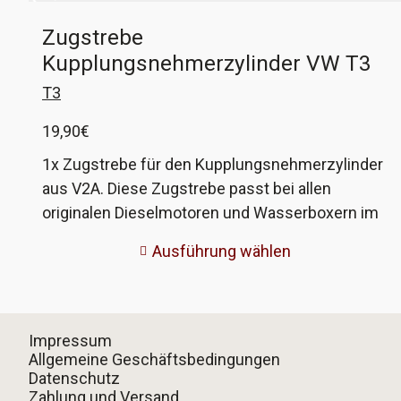
Zugstrebe
Kupplungsnehmerzylinder VW T3
T3
19,90
€
1x Zugstrebe für den Kupplungsnehmerzylinder
aus V2A. Diese Zugstrebe passt bei allen
originalen Dieselmotoren und Wasserboxern im
T3. Sie verbindet den Halter des
Ausführung wählen
Nehmerzylinders mit dem Getriebe. Bei dieser
Strebe ist die Schraube für den Nehmerzylinder
fest, das erspart lästiges Gefummel an einer
Stelle, wo 3 Teile mit einer Schraube verbunden
Impressum
werden. Ausserdem sind Strebe und Schraube
Allgemeine Geschäftsbedingungen
Datenschutz
aus Edelstahl, da rostet nix mehr fest! Die VW-
Zahlung und Versand