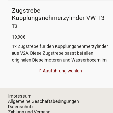
Zugstrebe
Kupplungsnehmerzylinder VW T3
T3
19,90
€
1x Zugstrebe für den Kupplungsnehmerzylinder
aus V2A. Diese Zugstrebe passt bei allen
originalen Dieselmotoren und Wasserboxern im
T3. Sie verbindet den Halter des
Ausführung wählen
Nehmerzylinders mit dem Getriebe. Bei dieser
Strebe ist die Schraube für den Nehmerzylinder
fest, das erspart lästiges Gefummel an einer
Stelle, wo 3 Teile mit einer Schraube verbunden
Impressum
werden. Ausserdem sind Strebe und Schraube
Allgemeine Geschäftsbedingungen
Datenschutz
aus Edelstahl, da rostet nix mehr fest! Die VW-
Zahlung und Versand