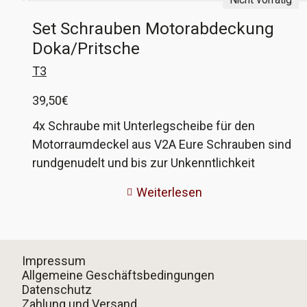
Set Schrauben Motorabdeckung
Doka/Pritsche
T3
39,50
€
4x Schraube mit Unterlegscheibe für den
Motorraumdeckel aus V2A Eure Schrauben sind
rundgenudelt und bis zur Unkenntlichkeit
verrostet und die Scheiben lange Geschichte?
Weiterlesen
Dann kann euch hiermit geholfen werden! Diese
Schrauben und Scheiben sind auf einer CNC-
Drehbank exakt gefertigt und entsprechen zu
100% dem Original, ausser das sie nicht rosten.
Impressum
Allgemeine Geschäftsbedingungen
Datenschutz
Zahlung und Versand