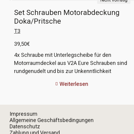
Set Schrauben Motorabdeckung
Doka/Pritsche
T3
39,50
€
4x Schraube mit Unterlegscheibe für den
Motorraumdeckel aus V2A Eure Schrauben sind
rundgenudelt und bis zur Unkenntlichkeit
verrostet und die Scheiben lange Geschichte?
Weiterlesen
Dann kann euch hiermit geholfen werden! Diese
Schrauben und Scheiben sind auf einer CNC-
Drehbank exakt gefertigt und entsprechen zu
100% dem Original, ausser das sie nicht rosten.
Impressum
Allgemeine Geschäftsbedingungen
Datenschutz
Zahlung und Versand