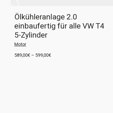
Ölkühleranlage 2.0
einbaufertig für alle VW T4
5-Zylinder
Motor
Preisspanne:
589,00
€
–
599,00
€
589,00€
1x Ölkühleranlage mit Ölkühler für alle 5-
bis
Zylinder-Motoren im VW T4 mit Frontantrieb und
599,00€
Linkslenkung. Ihr möchtet, dass euer Motoröl
bei hohen Aussentemperaturen oder großer
Ausführung wählen
Belastung nicht überhitzt? Und ihr habt schon
festgestellt, das im Motorraum für einen
zusätzlichen Kühler einfach kein Platz ist?
Zumindest betrifft das zum Beispiel alle