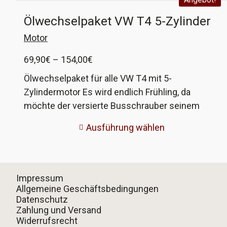
Ölwechselpaket VW T4 5-Zylinder
Motor
Preisspanne:
69,90
€
–
154,00
€
69,90€
Ölwechselpaket für alle VW T4 mit 5-
bis
Zylindermotor Es wird endlich Frühling, da
154,00€
möchte der versierte Busschrauber seinem
Lieblingsfahrzeug etwa gutes tun. Mit unserem
Ausführung wählen
Ölwechselpakt inklusive Ölablassventil ist das
ganz einfach. Ihr bekommt: - einen Ölfilter
OC105 von Mahle - 6 Liter Öl je nach Wahl von
Castrol, Liqui Moly oder ARAL - ein Ölablassventil
Impressum
(Bochumer Stopfen), damit ist Schluß mit
Allgemeine Geschäftsbedingungen
Datenschutz
undichten Ölablassschrauben Wer schon ein
Zahlung und Versand
Ventil hat oder keines möchte, der kann es auch
Widerrufsrecht