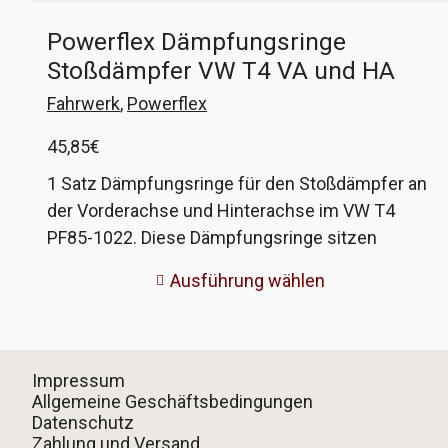
Powerflex Dämpfungsringe
Stoßdämpfer VW T4 VA und HA
Fahrwerk
,
Powerflex
45,85
€
1 Satz Dämpfungsringe für den Stoßdämpfer an
der Vorderachse und Hinterachse im VW T4
PF85-1022. Diese Dämpfungsringe sitzen
paarweise an den oberen Befestigungen der
Ausführung wählen
vorderen Stoßdämpfer und den unteren
Befestigungen der hinteren Dämpfer. In einer
Box sind 2 Ringe, ihr braucht also pro
Stoßdämpfer eine davon. Bitte beachten: diese
Impressum
Ringe sind etwas dicker wie die originalen an der
Allgemeine Geschäftsbedingungen
Datenschutz
Vorderachse, daher werden sie stark
Zahlung und Versand