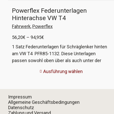
Powerflex Federunterlagen
Hinterachse VW T4
Fahrwerk
,
Powerflex
Preisspanne:
56,20
€
–
94,95
€
56,20€
1 Satz Federunterlagen für Schräglenker hinten
bis
am VW T4 PFR85-1132. Diese Unterlagen
94,95€
passen sowohl oben über als auch unter der
Feder an der Hinterachse. Da es Busse gibt mit
Ausführung wählen
nur einer Unterlage oben und Busse mit
Unterlagen an beiden Enden der Feder werden
verschiedene Sets angeboten. Die Dicke der
Unterlage hat Auswirkungen auf die Höhe des
Impressum
Fahrzeuges, daher verschiedene Dicken. Welche
Allgemeine Geschäftsbedingungen
Datenschutz
Dicke und Anzahl ihr braucht, solltet ihr vorher
Zahlung und Versand