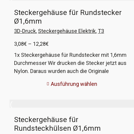
Steckergehäuse für Rundstecker
Ø1,6mm
3D-Druck
,
Steckergehäuse Elektrik
,
T3
Preisspanne:
3,08
€
–
12,28
€
3,08€
1x Steckergehäuse für Rundstecker mit 1,6mm
bis
Durchmesser Wir drucken die Stecker jetzt aus
12,28€
Nylon. Daraus wurden auch die Originale
gefertigt. Deutlich bessere Qualität. Die
Ausführung wählen
optionalen Crimpkontakte sind in Originalqualität
von Hella. Diese Steckergehäuse wurden an
verschiedenen Modellen bei VW und Porsche
verbaut, beim VW T3 zum Beispiel bei der
Steckergehäuse für
Verkabelung der elektrischen Spiegel, der
Rundsteckhülsen Ø1,6mm
Zentralverriegelung und der Klimaanlage. VW-