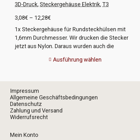
Vergleichsnummer 171 971 998 A, B, C und E.
3D-Druck
,
Steckergehäuse Elektrik
,
T3
Preisspanne:
3,08
€
–
12,28
€
3,08€
1x Steckergehäuse für Rundsteckhülsen mit
bis
1,6mm Durchmesser. Wir drucken die Stecker
12,28€
jetzt aus Nylon. Daraus wurden auch die
Originale gefertigt. Deutlich bessere Qualität. Die
Ausführung wählen
optionalen Crimpkontakte sind in Originalqualität
von Hella. Diese Steckergehäuse wurden an
verschiedenen Modellen bei VW und Porsche
verbaut, im VW T3 zum Beispiel bei der
Impressum
Verkabelung der elektrischen Spiegel, der
Allgemeine Geschäftsbedingungen
Datenschutz
Zentralverriegelung und der Klimanalage. VW-
Zahlung und Versand
Vergleichsnummer 171 971 999 A, B, C und E.
Widerrufsrecht
Mein Konto