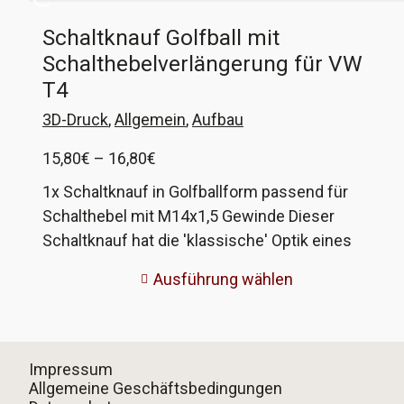
Schaltknauf Golfball mit
Schalthebelverlängerung für VW
T4
3D-Druck
,
Allgemein
,
Aufbau
Preisspanne:
15,80
€
–
16,80
€
15,80€
1x Schaltknauf in Golfballform passend für
bis
Schalthebel mit M14x1,5 Gewinde Dieser
16,80€
Schaltknauf hat die 'klassische' Optik eines
Golfballes und passt auf die Schalthebel des VW
Ausführung wählen
T4. Im Produktbild ist zur Veranschaulichung ein
Schaltknauf eines T4 beigelegt. Der Schaltsack
wird hier über die Kante am Schaft des
Schaltknaufs gestülpt und befestigt wie beim
Impressum
Original Der Durchmesser des Schaltknaufs ist
Allgemeine Geschäftsbedingungen