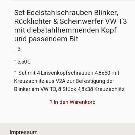
Set Edelstahlschrauben Blinker,
Rücklichter & Scheinwerfer VW T3
mit diebstahlhemmenden Kopf
und passendem Bit
T3
15,50
€
1 Set mit 4 Linsenkopfschrauben 4,8x50 mit
Kreuzschlitz aus V2A zur Befestigung der
Blinker am VW T3, 8 Stück 4,8x38 Kreuzschlitz
V2A für die Rücklichter und 4 Stück 4,8x13 mit
In den Warenkorb
Scheibe für Rechteckscheinwerfer. Diese
Schrauben haben einen diebstahlhemmenden
Kopf, an dem sich kein Werkzeug ansetzen
lässt, ausser der beigelegte Bit. Diese
Impressum