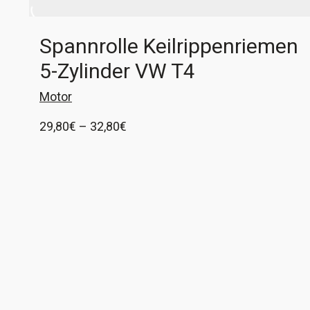
Spannrolle Keilrippenriemen
5-Zylinder VW T4
Motor
Preisspanne:
29,80
€
–
32,80
€
29,80€
1x Spannrolle für 5-Zylinder im VW T4 Der
bis
Spanner selber ist oft noch gut, nur die Rolle
32,80€
ausgeschlagen. Dann genügt es, diese zu
tauschen und hier bekommt ihr diese einzeln.
Ausführung wählen
Hersteller ist INA. VW Vergleichsnummern 028
145 278E, 074 145 278E und 074 145 278F