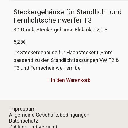
Steckergehäuse für Standlicht und
Fernlichtscheinwerfer T3
3D-Druck
,
Steckergehäuse Elektrik
,
T2
,
T3
5,25
€
1x Steckergehäuse für Flachstecker 6,3mm
passend zu den Standlichtfassungen VW T2 &
T3 und Fernscheinwerfern bei
Doppelscheinwerfern am VW T3 Dieser Stecker
In den Warenkorb
sitzt an allen T2 und T3 (und anderen VW mit
Rundscheinwerfern) an den schwarzen
Lampenfassungen für die Standlichtlampe und
bei T3 mit Doppelscheinwerfer an den
Impressum
Fernlichtscheinwerfern. Das Gehäuse wird aus
Allgemeine Geschäftsbedingungen
Datenschutz
Nylon gedruckt, dem originalen Material. VW-
Zahlung und Versand