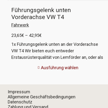
Führungsgelenk unten
Vorderachse VW T4
Fahrwerk
Preisspanne:
23,65
€
–
42,95
€
23,65€
1x Führungsgelenk unten an der Vorderachse
bis
VW T4 Wir bieten euch entweder
42,95€
Erstausrüsterqualität von Lemförder an, oder als
Alternative einen guten Nachbau von Optimal.
Ausführung wählen
Die jeweils benötigten Schrauben sind immer
dabei, egal welche Variante ihr braucht. VW-
Vergleichsnummern 701 407 361 (bis 96) und
7D0 407 361 (ab 96)
Impressum
Allgemeine Geschäftsbedingungen
Datenschutz
Zahlung und Versand