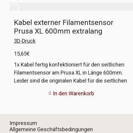
Kabel externer Filamentsensor
Prusa XL 600mm extralang
3D-Druck
15,65
€
1x Kabel fertig konfektioniert für den seitlichen
Filamentsensor am Prusa XL in Länge 600mm.
Leider sind die originalen Kabel für die seitlichen
Filamentsensoren zu kurz, um die Sensoren z.B.
In den Warenkorb
auf eine Seite zu verlegen, wie es bei uns aus
Platzgründen nötig war. Diese Kabel sind
600mm lang, womit das Problem einfach gelöst
werden konnte. Einfach das originale Kabel
Impressum
durch unseres ersetzen, schon liegt einem die
Allgemeine Geschäftsbedingungen