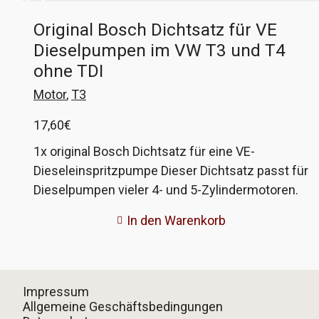
Original Bosch Dichtsatz für VE
Dieselpumpen im VW T3 und T4
ohne TDI
Motor
,
T3
17,60
€
1x original Bosch Dichtsatz für eine VE-
Dieseleinspritzpumpe Dieser Dichtsatz passt für
Dieselpumpen vieler 4- und 5-Zylindermotoren.
Es sind alle Dichtungen zur Überholung einer
In den Warenkorb
Pumpe enthalten. Einschränkungen: Der
Dichtsatz enthält nur die breite Deckeldichtung,
sehr alte Pumpen im VW T3 haben eine schmale
Dichtung. Der Wellendichtring für die
Impressum
Antriebswelle der Pumpe ist nicht enthalten. Die
Allgemeine Geschäftsbedingungen