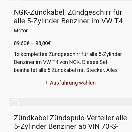
NGK-Zündkabel, Zündgeschirr für
alle 5-Zylinder Benziner im VW T4
Motor
Preisspanne:
89,60
€
–
98,80
€
89,60€
1x komplettes Zündgeschirr für alle 5-Zylinder
bis
Benziner im VW T4 von NGK. Dieses Set
98,80€
beinhaltet alle 5 Zündkabel mit Stecker. Alles
Plug&Play austauschbar, alte Kabel mit Steckern
Ausführung wählen
raus, neue rein. Im Set ist das Kabel von der
Zündspule zum Verteiler NICHT enthalten,
dieses bekommt ihr hier.
Zündkabel Zündspule-Verteiler alle
5-Zylinder Benziner ab VIN 70-S-