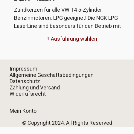
24,25€
Zündkerzen für alle VW T4 5-Zylinder
bis
Benzinmotoren. LPG geeignet! Die NGK LPG
122,20€
LaserLine sind besonders für den Betrieb mit
LPG-Gas geeignet. Sie zeichnen sich dabei
Ausführung wählen
durch eine hohe Laufleistung aus. NGK
empfiehlt bei Gasbetrieb einen Austausch nach
60000km. Jeder, der schon länger ein Auto mit
LPG fährt, weiß, dass das viel ist! Billige Kerzen
Impressum
halten nicht einmal 10000km, andere Hersteller
Allgemeine Geschäftsbedingungen
Datenschutz
geben 30000km für ihre Artikel an. Aus eigener
Zahlung und Versand
Erfahrung kann ich die Laufleistung bestätigen.
Widerrufsrecht
Das erspart das beim T4 doch mühselige
Wechseln. Im reinen Benzinbetrieb halten diese
Mein Konto
Kerzen wahrscheinlich eine Ewigkeit, ich weiß
es nicht.
© Copyright 2024. All Rights Reserved
Vertrag widerrufen