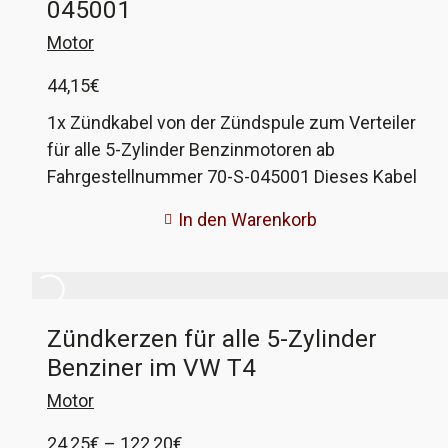
045001
Motor
44,15
€
1x Zündkabel von der Zündspule zum Verteiler
für alle 5-Zylinder Benzinmotoren ab
Fahrgestellnummer 70-S-045001 Dieses Kabel
ist im Handel nicht mehr zu bekommen, wir
In den Warenkorb
haben es mit den passenden Steckern und
Leitung von Beru nachgebaut. Länge über alles
800mm. Das passende Zündgeschirr für die
Zündkerzen gibt es hier. VW-Vergleichsnummer
Zündkerzen für alle 5-Zylinder
N 100 529 09
Benziner im VW T4
Motor
Preisspanne:
24,25
€
–
122,20
€