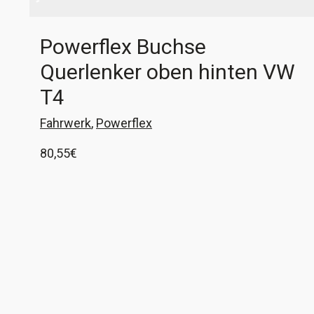
Powerflex Buchse
Querlenker oben hinten VW
T4
Fahrwerk
,
Powerflex
80,55
€
1 Satz Buchsen für oberen Querlenker an der
Vorderachse im VW T4 PFF85-1106. Diese
Buchsen passen nur für das hintere Lager des
oberen Querlenker. Für die vorderen Lager
Ausführung wählen
benötigt ihr PFF85-1105. Das bedeutet, ihr habt
hier beide hinteren Lager für beide Querlenker
oben. Ihr wählt hier zwischen der Standardfarbe
schwarz oder grau (Heritage), die Härte ist bei