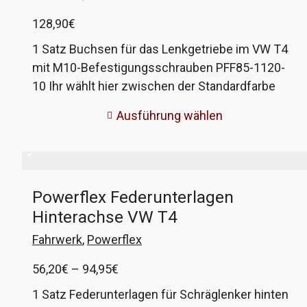
128,90
€
1 Satz Buchsen für das Lenkgetriebe im VW T4
mit M10-Befestigungsschrauben PFF85-1120-
10 Ihr wählt hier zwischen der Standardfarbe
violett oder grau (Heritage), die Härte ist bei
Ausführung wählen
beiden identisch. Viele Worte brauche ich dazu
wohl nicht sagen. Persönlich verbaue ich nur
noch Powerflex-Buchsen in meinen Fahrzeugen,
zum einen, da sie etwas straffer sind wie die
Powerflex Federunterlagen
Serie, aber vor allem, weil sie so wunderbar
Hinterachse VW T4
einfach zu montieren sind! Keine
Spezialwerkzeuge zum Einpressen, keine
Fahrwerk
,
Powerflex
Gefahr, den Lenker bei Pressen zu verbiegen,
Preisspanne:
56,20
€
–
94,95
€
einfach reinstecken, fertig. Die meiste Arbeit ist
56,20€
oft das Entfernen der alten Gummibuchsen.
1 Satz Federunterlagen für Schräglenker hinten
bis