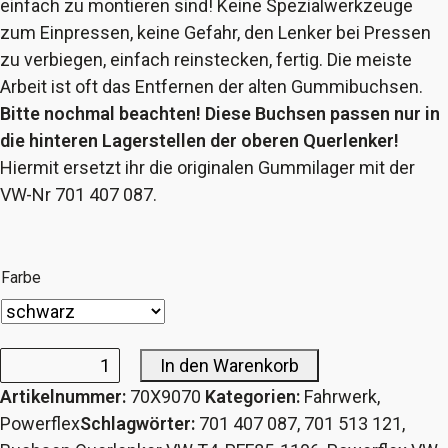
einfach zu montieren sind! Keine Spezialwerkzeuge
zum Einpressen, keine Gefahr, den Lenker bei Pressen
zu verbiegen, einfach reinstecken, fertig. Die meiste
Arbeit ist oft das Entfernen der alten Gummibuchsen.
Bitte nochmal beachten! Diese Buchsen passen nur in
die hinteren Lagerstellen der oberen Querlenker!
Hiermit ersetzt ihr die originalen Gummilager mit der
VW-Nr 701 407 087.
Farbe
In den Warenkorb
Powerflex
Artikelnummer:
70X9070
Kategorien:
Fahrwerk
,
Buchse
Powerflex
Schlagwörter:
701 407 087
,
701 513 121
,
Querlenker