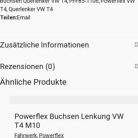
Buchsen Querlenker VW T4
,
PFF85-1106
,
Powerflex VW
oben
T4
,
Querlenker VW T4
hinten
Teilen:
Email
VW
T4
Menge
Zusätzliche Informationen
Rezensionen (0)
Ähnliche Produkte
Powerflex Buchsen Lenkung VW
T4 M10
Fahrwerk
,
Powerflex