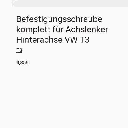
Befestigungsschraube
komplett für Achslenker
Hinterachse VW T3
T3
4,85
€
1x Schraube M12x1,5x110 10.9 komplett mit 2
Spannscheiben und selbstsichernder Mutter. Da
diese Schrauben gerne in der Lagerbuchse
festrosten sind sie oft nicht mehr zu
In den Warenkorb
verwenden. Wir haben gleichwertigen Ersatz als
Set komplett mit Scheiben und Mutter. Ihr
benötigt 2 Stück pro Schräglenker. VW-
Vergleichsnummer N 010 167 5 + 481 501 543 +