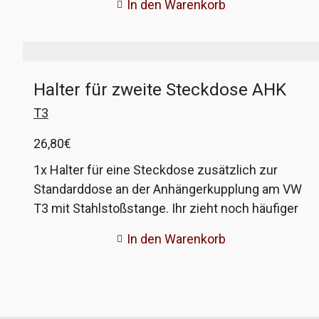
In den Warenkorb
passen zu allen Typen von Spiegeln, egal ob
einfach oder elektrisch. Pro Spiegel werden 3
Stück benötigt (nur 2 am Standardspiegel T3),
also ein Set. Entspricht VW-Vergleichsnummer
Halter für zweite Steckdose AHK
N 033 042 1
T3
26,80
€
1x Halter für eine Steckdose zusätzlich zur
Standarddose an der Anhängerkupplung am VW
T3 mit Stahlstoßstange. Ihr zieht noch häufiger
Anhänger mit eurem T3? Und dann auch noch
In den Warenkorb
verschiedene? Und ärgert euch jedesmal, das
der Adapter wieder weg ist oder
Kontaktschwierigkeiten hat? Damit kann jetzt
Schluß sein! Mit diesem Halter schafft ihr Platz