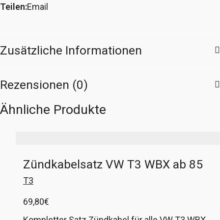
Teilen:
Email
Hinterachse
VW
T3
Zusätzliche Informationen
Menge
Rezensionen (0)
Ähnliche Produkte
Zündkabelsatz VW T3 WBX ab 85
T3
69,80
€
Kompletter Satz Zündkabel für alle VW T3 WBX