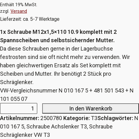
Enthält 19% MwSt.
zzgl.
Versand
Lieferzeit: ca. 5-7 Werktage
1x Schraube M12x1,5×110 10.9 komplett mit 2
Spannscheiben und selbstsichernder Mutter.
Da diese Schrauben gerne in der Lagerbuchse
festrosten sind sie oft nicht mehr zu verwenden. Wir
haben gleichwertigen Ersatz als Set komplett mit
Scheiben und Mutter. Ihr benötigt 2 Stück pro
Schräglenker.
VW-Vergleichsnummer N 010 167 5 + 481 501 543 + N
101 055 07
In den Warenkorb
Befestigungsschraube
Artikelnummer:
2500780
Kategorie:
T3
Schlagwörter:
N
komplett
010 167 5
,
Schraube Achslenker T3
,
Schraube
für
Schräglenker VW T3
Achslenker