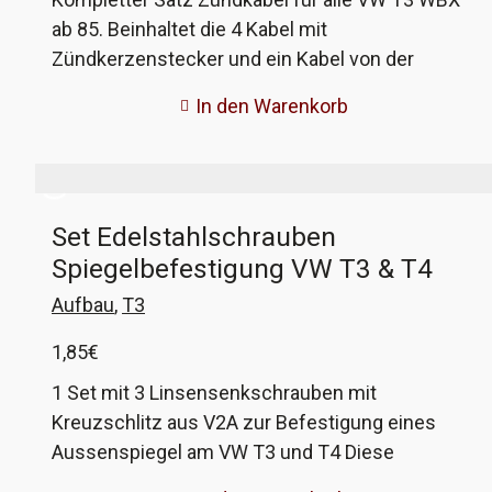
ab 85. Beinhaltet die 4 Kabel mit
Zündkerzenstecker und ein Kabel von der
Zündspule zum Verteiler. Widerstand der
In den Warenkorb
Zündkerzenstecker ist 5kOhm. Dieses Set passt
bei euch, wenn die Kabel in der Verteilerkappe
eingesteckt werden und dann einrasten. Das ist
ab 85 serienmäßig der Fall. Das Set ist von NGK,
Set Edelstahlschrauben
also gute Markenware!
Spiegelbefestigung VW T3 & T4
Aufbau
,
T3
1,85
€
1 Set mit 3 Linsensenkschrauben mit
Kreuzschlitz aus V2A zur Befestigung eines
Aussenspiegel am VW T3 und T4 Diese
Schrauben sind die gleichen wie im Original und