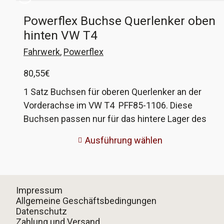
Powerflex Buchse Querlenker oben
hinten VW T4
Fahrwerk
,
Powerflex
80,55
€
1 Satz Buchsen für oberen Querlenker an der
Vorderachse im VW T4 PFF85-1106. Diese
Buchsen passen nur für das hintere Lager des
oberen Querlenker. Für die vorderen Lager
Ausführung wählen
benötigt ihr PFF85-1105. Das bedeutet, ihr habt
hier beide hinteren Lager für beide Querlenker
oben. Ihr wählt hier zwischen der Standardfarbe
schwarz oder grau (Heritage), die Härte ist bei
Impressum
beiden identisch. Viele Worte brauche ich dazu
Allgemeine Geschäftsbedingungen
Datenschutz
wohl nicht sagen. Persönlich verbaue ich nur
Zahlung und Versand