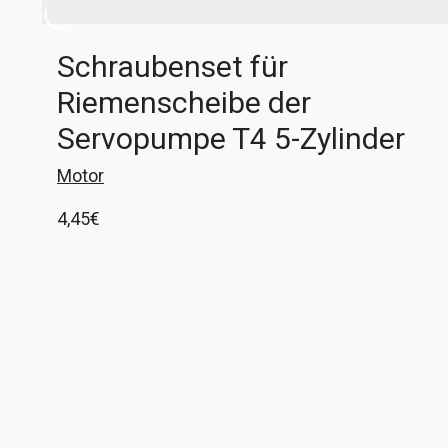
Schraubenset für
Riemenscheibe der
Servopumpe T4 5-Zylinder
Motor
4,45
€
1 Set Innensechskantschrauben M8x12 zum
befestigen der Riemenscheibe an der
Servopumpe am 5-Zylindermotor Diese
Schrauben sind meist sehr fest, was leider beim
In den Warenkorb
Lösen oft zu einem ausnudeln des
Innensechskants führt. Diese Schrauben
entsprechen dem Original, nur die Federscheibe
ist nicht unverlierbar. VW-Vergleichsnummer: N