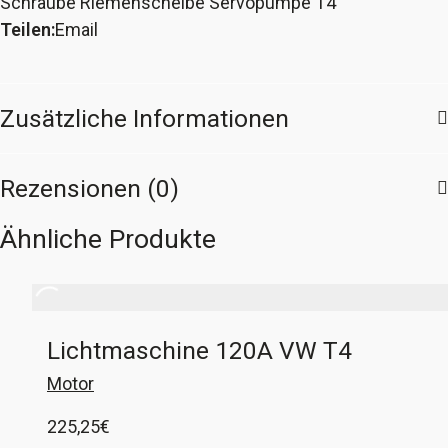
Schraube Riemenscheibe Servopumpe T4
der
Teilen:
Email
Servopumpe
T4
5-
Zusätzliche Informationen
Zylinder
Menge
Rezensionen (0)
Ähnliche Produkte
Lichtmaschine 120A VW T4
Motor
225,25
€