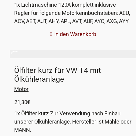
1x Lichtmaschine 120A komplett inklusive
Regler für folgende Motorkennbuchstaben: AEU,
ACV, AET, AJT, AHY, APL, AVT, AUF, AYC, AXG, AYY
Ausnahmen: AEU, AET vor FIN 70 X 075001
In den Warenkorb
Bitte beachten!! Die Lichtmaschine entspricht
der Bosch-120A an den aufgezählten Motoren.
Der Hersteller HC-Cargo gehört zur Bosch-
Gruppe, die Fertigung findet in China statt und
Ölfilter kurz für VW T4 mit
wird anschließend in Deutschland kontrolliert. Da
Ölkühleranlage
wir keine aufgearbeiteten Lichtmaschinen
mögen, probieren wir diese. Und Stand jetzt läuft
Motor
sie seit 90000km fehlerfrei an einem AHY.
21,30
€
1x Ölfilter kurz Zur Verwendung nach Einbau
unserer Ölkühleranlage. Hersteller ist Mahle oder
MANN.