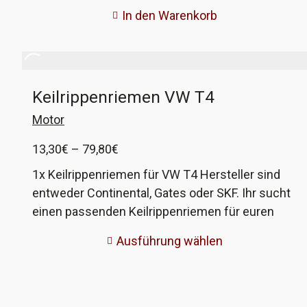
In den Warenkorb
Keilrippenriemen VW T4
Motor
Preisspanne:
13,30
€
–
79,80
€
13,30€
1x Keilrippenriemen für VW T4 Hersteller sind
bis
entweder Continental, Gates oder SKF. Ihr sucht
79,80€
einen passenden Keilrippenriemen für euren
Bus und seht den Wald vor lauter Riemen nicht
Ausführung wählen
mehr? Ging uns auch so, daher haben wir uns
hingesetzt und den Dschungel etwas gelichtet.
Es gibt 18 verschiedene Riemengrößen bei 22
verschiedenen Motorkennbuchstaben! Die