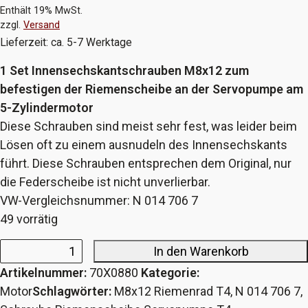
Enthält 19% MwSt.
zzgl.
Versand
Lieferzeit: ca. 5-7 Werktage
1 Set Innensechskantschrauben M8x12 zum
befestigen der Riemenscheibe an der Servopumpe am
5-Zylindermotor
Diese Schrauben sind meist sehr fest, was leider beim
Lösen oft zu einem ausnudeln des Innensechskants
führt. Diese Schrauben entsprechen dem Original, nur
die Federscheibe ist nicht unverlierbar.
VW-Vergleichsnummer: N 014 706 7
49 vorrätig
In den Warenkorb
Schraubenset
Artikelnummer:
70X0880
Kategorie:
für
Motor
Schlagwörter:
M8x12 Riemenrad T4
,
N 014 706 7
,
Riemenscheibe