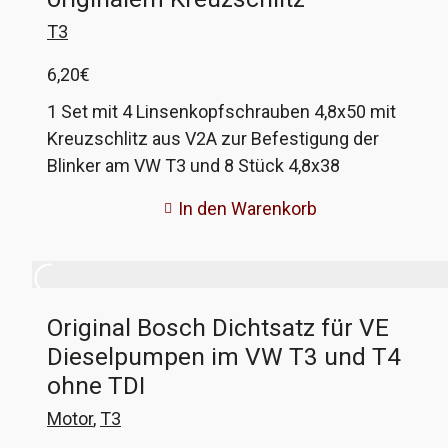
Wischer jetzt seit mehreren 10000km an
T3
verschiedenen T3 ohne Probleme und will sie
6,20
€
nicht mehr missen. Die Wischer sind von Bosch,
ich bevorzuge die Standardversion, aber wer
1 Set mit 4 Linsenkopfschrauben 4,8x50 mit
möchte, kann diese auch mit dem integrierten
Kreuzschlitz aus V2A zur Befestigung der
Spoiler bekommen.
Blinker am VW T3 und 8 Stück 4,8x38
Kreuzschlitz V2A für die Rücklichter. Diese
In den Warenkorb
Schrauben sind die gleichen wie die original
verbauten, nur hier aus nichtrostendem
Edelstahl. Entspricht VW-Vergleichsnummer N
013 938 3 und N 038 107 1
Original Bosch Dichtsatz für VE
Dieselpumpen im VW T3 und T4
ohne TDI
Motor
,
T3