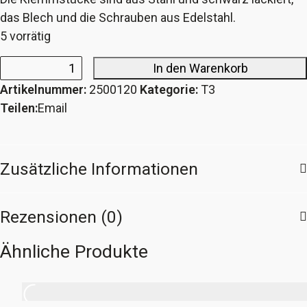
das Blech und die Schrauben aus Edelstahl.
5 vorrätig
In den Warenkorb
Halter
Artikelnummer:
2500120
Kategorie:
T3
für
Teilen:
Email
zweite
Steckdose
AHK
Zusätzliche Informationen
Menge
Rezensionen (0)
Ähnliche Produkte