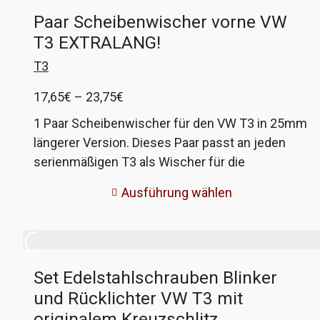
Paar Scheibenwischer vorne VW
T3 EXTRALANG!
T3
Preisspanne:
17,65
€
–
23,75
€
17,65€
1 Paar Scheibenwischer für den VW T3 in 25mm
bis
längerer Version. Dieses Paar passt an jeden
23,75€
serienmäßigen T3 als Wischer für die
Frontscheibe. Der Vorteil ist ganz klar, ein
Ausführung wählen
größeres Wischfeld und somit bessere Sicht bei
schlechtem Wetter! Warum VW die dann nicht
selber verbaut hat? Zum einen kann es in
seltenen Fällen dazu kommen, das der Wischer
Set Edelstahlschrauben Blinker
auf der Fahrerseite mit der Spitze die
und Rücklichter VW T3 mit
Scheibendichtung touchiert. Zum anderen, ich
weiß es nicht! Persönlich fahre ich diese
originalem Kreuzschlitz