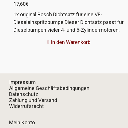
17,60
€
1x original Bosch Dichtsatz für eine VE-
Dieseleinspritzpumpe Dieser Dichtsatz passt für
Dieselpumpen vieler 4- und 5-Zylindermotoren.
Es sind alle Dichtungen zur Überholung einer
In den Warenkorb
Pumpe enthalten. Einschränkungen: Der
Dichtsatz enthält nur die breite Deckeldichtung,
sehr alte Pumpen im VW T3 haben eine schmale
Dichtung. Der Wellendichtring für die
Antriebswelle der Pumpe ist nicht enthalten. Die
Impressum
Zusatzdichtung für die LDA der VW T3 mit JX-
Allgemeine Geschäftsbedingungen
Motor ist nicht enthalten. Nicht für VP-Pumpen
Datenschutz
der TDI-Motoren geeignet. Bosch-Teilenummer
Zahlung und Versand
Widerrufsrecht
1 467 010 059
Mein Konto