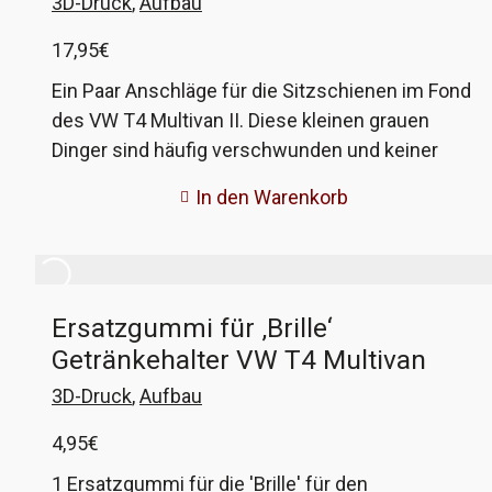
3D-Druck
,
Aufbau
17,95
€
Ein Paar Anschläge für die Sitzschienen im Fond
des VW T4 Multivan II. Diese kleinen grauen
Dinger sind häufig verschwunden und keiner
weiß warum. Jetzt gibt es zumindest Ersatz! Die
In den Warenkorb
Teile sind im 3D-Druckverfahren hergestellt und
werden mit einer Edelstahlschraube
ausgeliefert, die dem Original sehr ähnlich ist. Es
kommt vor, dass die Schraube gekürzt werden
Ersatzgummi für ‚Brille‘
muss, da manche Gewinde nicht tief genug
Getränkehalter VW T4 Multivan
gehen. Die VW-Vergleichsnummer ist 7D0 883
161.
3D-Druck
,
Aufbau
4,95
€
1 Ersatzgummi für die 'Brille' für den