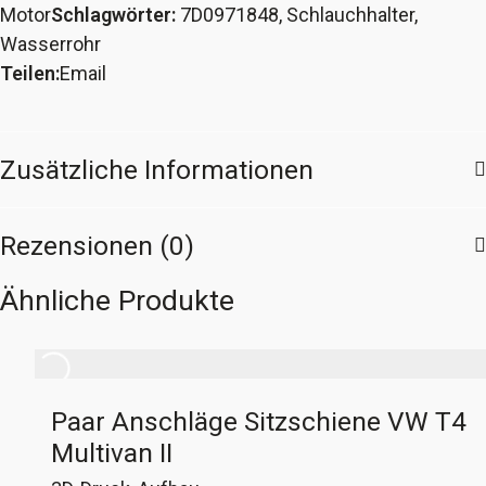
Motor
Schlagwörter:
7D0971848
,
Schlauchhalter
,
Kabelhalter
Wasserrohr
an
Teilen:
Email
Wasserrohr
VW
T4
Zusätzliche Informationen
5-
Zylinder
Menge
Rezensionen (0)
Ähnliche Produkte
Paar Anschläge Sitzschiene VW T4
Multivan II