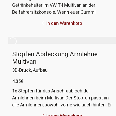
Getränkehalter im VW T4 Multivan an der
Beifahrersitzkonsole. Wenn euer Gummi
ausgeleiert oder gerissen ist, könnt ihr das
In den Warenkorb
hiermit wieder herstellen. Das alte entfernen,
das neue einkleben, schon funktioniert der
Getränkehalter wieder wie neu! Dieses Gummi
passt nicht in die originalen Brillen, nur in die alte
Stopfen Abdeckung Armlehne
Version unserer Nachbauten! Die alte Version
Multivan
erkennt ihr daran, dass das Gummi von unten
geklebt ist und nicht direkt mit der Brille
3D-Druck
,
Aufbau
verbunden wie bei der neuen Version.
4,85
€
1x Stopfen für das Anschraubloch der
Armlehnen beim Multivan Der Stopfen passt an
alle Armlehnen, sowohl vorne wie auch hinten. Er
wurde aus PET-Kunststoff gedruckt, die Farbe
In den Warenkorb