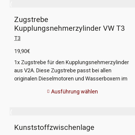
Zugstrebe
Kupplungsnehmerzylinder VW T3
T3
19,90
€
1x Zugstrebe für den Kupplungsnehmerzylinder
aus V2A. Diese Zugstrebe passt bei allen
originalen Dieselmotoren und Wasserboxern im
T3. Sie verbindet den Halter des
Ausführung wählen
Nehmerzylinders mit dem Getriebe. Bei dieser
Strebe ist die Schraube für den Nehmerzylinder
fest, das erspart lästiges Gefummel an einer
Stelle, wo 3 Teile mit einer Schraube verbunden
Kunststoffzwischenlage
werden. Ausserdem sind Strebe und Schraube