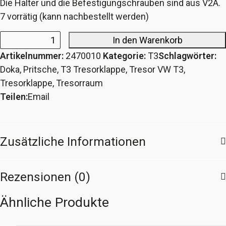
Die Halter und die Befestigungschrauben sind aus V2A.
7 vorrätig (kann nachbestellt werden)
In den Warenkorb
Set
Artikelnummer:
2470010
Kategorie:
T3
Schlagwörter:
Türkontaktschalter
Doka
,
Pritsche
,
T3 Tresorklappe
,
Tresor VW T3
,
Tresorklappe
Tresorklappe
,
Tresorraum
Doka/Pritsche
Teilen:
Email
VW
T3
Menge
Zusätzliche Informationen
Rezensionen (0)
Ähnliche Produkte