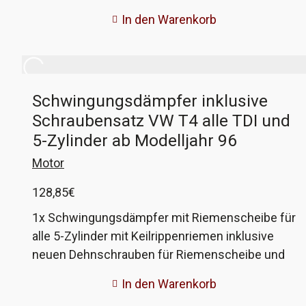
teilweise 2 am Motor verbaut, bitte bei der
In den Warenkorb
Bestellung beachten. Hersteller ist INA. VW-
Vergleichsnummer 074 145 278E
Schwingungsdämpfer inklusive
Schraubensatz VW T4 alle TDI und
5-Zylinder ab Modelljahr 96
Motor
128,85
€
1x Schwingungsdämpfer mit Riemenscheibe für
alle 5-Zylinder mit Keilrippenriemen inklusive
neuen Dehnschrauben für Riemenscheibe und
Zentralschraube. Hier bekommt ihr einen
In den Warenkorb
Schwingungsdämpfer mit