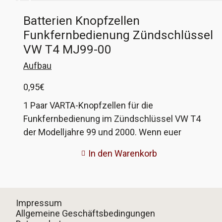
Batterien Knopfzellen
Funkfernbedienung Zündschlüssel
VW T4 MJ99-00
Aufbau
0,95
€
1 Paar VARTA-Knopfzellen für die
Funkfernbedienung im Zündschlüssel VW T4
der Modelljahre 99 und 2000. Wenn euer
Zündschlüssel eine Funkfernbedienung hat und
In den Warenkorb
so aussieht wie auf den Bilder, dann braucht ihr
dieses Paar Batterien, damit die
Zentralverriegelung wieder auf Knopfdruck
reagiert. Briefversand möglich, klickt an der
Impressum
Kasse 'Abholung' und 'Überweisung' an und
Allgemeine Geschäftsbedingungen