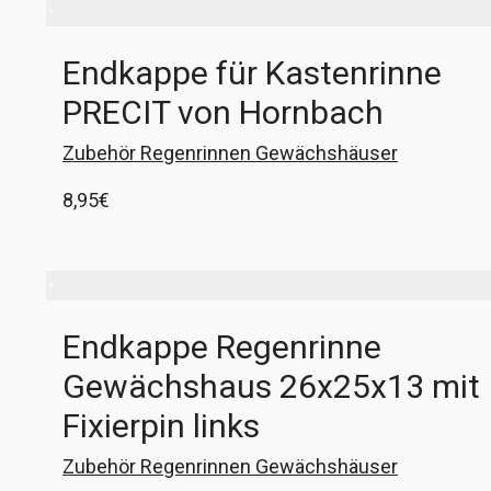
Endkappe für Kastenrinne
PRECIT von Hornbach
Zubehör Regenrinnen Gewächshäuser
8,95
€
1x Endkappe für die Kastenrinne PRECIT der
Hornbach Baumarkt AG. Für die PRECIT-
Kastenrinne in 30x30 passen diese Endstücke.
Endkappe Regenrinne
In den Warenkorb
Gewächshaus 26x25x13 mit
Fixierpin links
Zubehör Regenrinnen Gewächshäuser