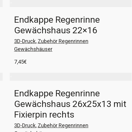
Endkappe Regenrinne
Gewächshaus 22×16
3D-Druck
,
Zubehör Regenrinnen
Gewächshäuser
7,45
€
1x Endkappe für die Regenrinne Gewächshaus.
Wenn eure Regenrinne innen 22mm breit und
etwa 16mm hoch ist, dann passen diese Kappen
Endkappe Regenrinne
perfekt. Wenn nicht, gebt mir die Maße eurer
In den Warenkorb
Gewächshaus 26x25x13 mit
Rinne und ich fertige passende Endkappen an!
Fixierpin rechts
3D-Druck
,
Zubehör Regenrinnen