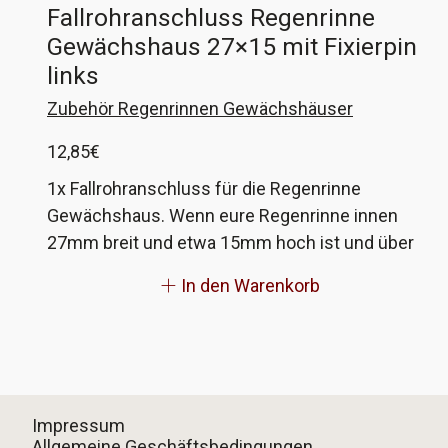
Fallrohranschluss Regenrinne
passen. Wenn Ihr auf die Rinne schaut, sollte die
Gewächshaus 27×15 mit Fixierpin
Aufnahme für den Fixierpin rechts sein.
links
Zubehör Regenrinnen Gewächshäuser
12,85
€
1x Fallrohranschluss für die Regenrinne
Gewächshaus. Wenn eure Regenrinne innen
27mm breit und etwa 15mm hoch ist und über
eine Fixierbohrung für die Anschlüsse verfügt,
In den Warenkorb
dann könnten diese passen. Wenn nicht, gebt
mir die Maße eurer Rinne und ich fertige
passende an!
Impressum
Allgemeine Geschäftsbedingungen