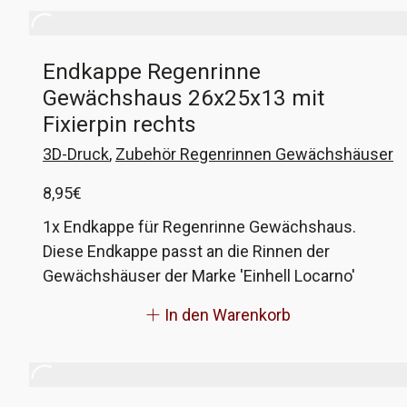
Bestellung euren Wunsch an. Weiter kann ich
euch passende schwarze Fallrohre mit Haltern
Endkappe Regenrinne
und Bögen anbieten. Bitte schreibt mich dazu
Gewächshaus 26x25x13 mit
an.
Fixierpin rechts
3D-Druck
,
Zubehör Regenrinnen Gewächshäuser
8,95
€
1x Endkappe für Regenrinne Gewächshaus.
Diese Endkappe passt an die Rinnen der
Gewächshäuser der Marke 'Einhell Locarno'
Wenn eure Regenrinne innen 26mm breit und
In den Warenkorb
eine Seite etwa 25mm hoch ist und die andere
Seite etwa 13mm hoch und dann im Winkel
weggeht und weiter über eine Fixierbohrung für
die Anschlüsse verfügt, dann können diese