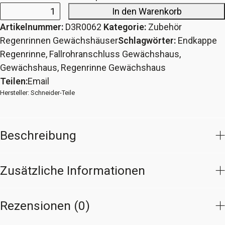
In den Warenkorb
Endkappe
Artikelnummer:
D3R0062
Kategorie:
Zubehör
Regenrinne
Regenrinnen Gewächshäuser
Schlagwörter:
Endkappe
Gewächshaus
Regenrinne
,
Fallrohranschluss Gewächshaus
,
26x25x13
Gewächshaus
,
Regenrinne Gewächshaus
mit
Teilen:
Email
Fixierpin
Hersteller:
Schneider-Teile
links
Menge
Beschreibung
Zusätzliche Informationen
Rezensionen (0)