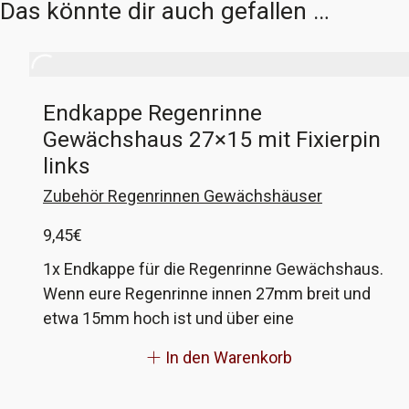
Das könnte dir auch gefallen …
Endkappe Regenrinne
Gewächshaus 27×15 mit Fixierpin
links
Zubehör Regenrinnen Gewächshäuser
9,45
€
1x Endkappe für die Regenrinne Gewächshaus.
Wenn eure Regenrinne innen 27mm breit und
etwa 15mm hoch ist und über eine
Fixierbohrung für die Anschlüsse verfügt, dann
In den Warenkorb
könmnten diese passen. Wenn nicht, gebt mir
die Maße eurer Rinne und ich fertige passende