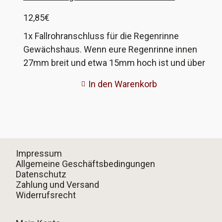
12,85
€
1x Fallrohranschluss für die Regenrinne
Gewächshaus. Wenn eure Regenrinne innen
27mm breit und etwa 15mm hoch ist und über
eine Fixierbohrung für die Anschlüsse verfügt,
In den Warenkorb
dann könnten diese passen. Wenn nicht, gebt
mir die Maße eurer Rinne und ich fertige
passende an!
Impressum
Allgemeine Geschäftsbedingungen
Datenschutz
Zahlung und Versand
Widerrufsrecht