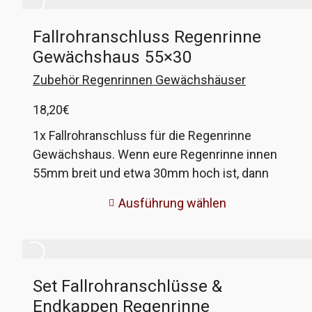
Fallrohranschluss Regenrinne
Gewächshaus 55×30
Zubehör Regenrinnen Gewächshäuser
18,20
€
1x Fallrohranschluss für die Regenrinne
Gewächshaus. Wenn eure Regenrinne innen
55mm breit und etwa 30mm hoch ist, dann
passen diese Anschlüsse perfekt. Der Auslauf
Ausführung wählen
kann wahlweise für PE-Schlauch oder HT-Rohr
genutzt werden. Dieser Anschluss passt an die
Rinnen der 'Selfkant Wolthers' -Senior
Gewächshäuser. Wenn nicht, gebt mir die Maße
Set Fallrohranschlüsse &
eurer Rinne und ich fertige passende an!
Endkappen Regenrinne