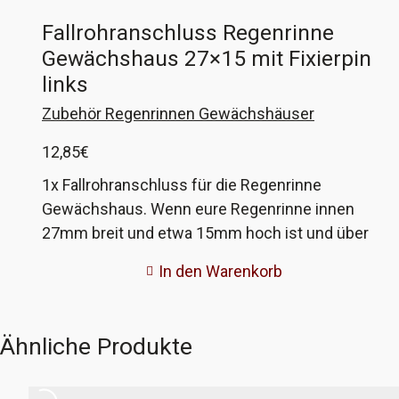
Fallrohranschluss Regenrinne
Gewächshaus 27×15 mit Fixierpin
links
Zubehör Regenrinnen Gewächshäuser
12,85
€
1x Fallrohranschluss für die Regenrinne
Gewächshaus. Wenn eure Regenrinne innen
27mm breit und etwa 15mm hoch ist und über
eine Fixierbohrung für die Anschlüsse verfügt,
In den Warenkorb
dann könnten diese passen. Wenn nicht, gebt
mir die Maße eurer Rinne und ich fertige
passende an!
Ähnliche Produkte