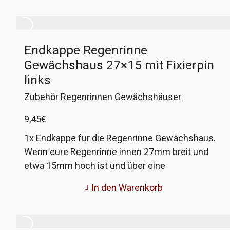
Endkappe Regenrinne
Gewächshaus 27×15 mit Fixierpin
links
Zubehör Regenrinnen Gewächshäuser
9,45
€
1x Endkappe für die Regenrinne Gewächshaus.
Wenn eure Regenrinne innen 27mm breit und
etwa 15mm hoch ist und über eine
Fixierbohrung für die Anschlüsse verfügt, dann
In den Warenkorb
könmnten diese passen. Wenn nicht, gebt mir
die Maße eurer Rinne und ich fertige passende
Endkappen an!