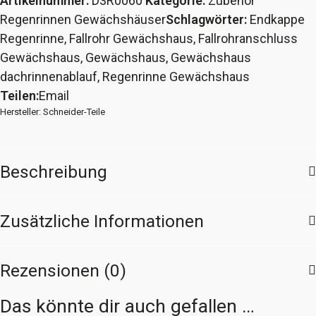
Artikelnummer:
D3R0060
Kategorie:
Zubehör
Fallrohranschlüsse
Regenrinnen Gewächshäuser
Schlagwörter:
Endkappe
&
Regenrinne
,
Fallrohr Gewächshaus
,
Fallrohranschluss
Endkappen
Gewächshaus
,
Gewächshaus
,
Gewächshaus
Regenrinne
dachrinnenablauf
,
Regenrinne Gewächshaus
Gewächshaus
Teilen:
Email
26x25x13
Hersteller:
Schneider-Teile
mit
Fixierpin
Menge
Beschreibung
Zusätzliche Informationen
Rezensionen (0)
Das könnte dir auch gefallen …