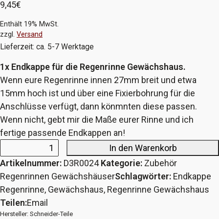
9,45
€
Enthält 19% MwSt.
zzgl.
Versand
Lieferzeit: ca. 5-7 Werktage
1x Endkappe für die Regenrinne Gewächshaus.
Wenn eure Regenrinne innen 27mm breit und etwa
15mm hoch ist und über eine Fixierbohrung für die
Anschlüsse verfügt, dann könmnten diese passen.
Wenn nicht, gebt mir die Maße eurer Rinne und ich
fertige passende Endkappen an!
In den Warenkorb
Endkappe
Artikelnummer:
D3R0024
Kategorie:
Zubehör
Regenrinne
Regenrinnen Gewächshäuser
Schlagwörter:
Endkappe
Gewächshaus
Regenrinne
,
Gewächshaus
,
Regenrinne Gewächshaus
27x15
Teilen:
Email
mit
Hersteller:
Schneider-Teile