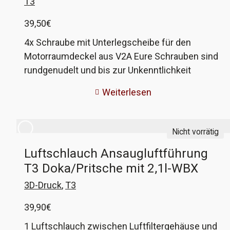
T3
39,50
€
4x Schraube mit Unterlegscheibe für den
Motorraumdeckel aus V2A Eure Schrauben sind
rundgenudelt und bis zur Unkenntlichkeit
verrostet und die Scheiben lange Geschichte?
Weiterlesen
Dann kann euch hiermit geholfen werden! Diese
Schrauben und Scheiben sind auf einer CNC-
Drehbank exakt gefertigt und entsprechen zu
Nicht vorrätig
100% dem Original, ausser das sie nicht rosten.
Luftschlauch Ansaugluftführung
T3 Doka/Pritsche mit 2,1l-WBX
3D-Druck
,
T3
39,90
€
1 Luftschlauch zwischen Luftfiltergehäuse und