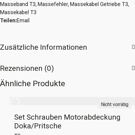
Masseband T3
,
Massefehler
,
Massekabel Getriebe T3
,
T3
Massekabel T3
Karosse-
Teilen:
Email
Getriebe
Menge
Zusätzliche Informationen
Rezensionen (0)
Ähnliche Produkte
Nicht vorrätig
Set Schrauben Motorabdeckung
Doka/Pritsche