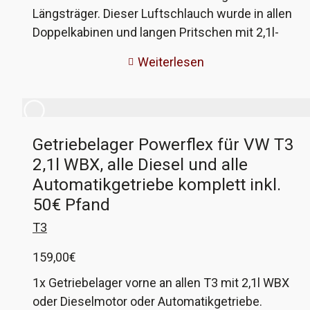
Längsträger. Dieser Luftschlauch wurde in allen
Doppelkabinen und langen Pritschen mit 2,1l-
WBX verbaut. Er verbindet das Luftfiltergehäuse
Weiterlesen
mit dem originalen Ansaugpunkt im Längsträger.
Die originalen Schläuche reissen ein und
brechen ganz durch, so wie bei mir. Da ich mir
nicht mit einem Original weiterhelfen konnte,
Getriebelager Powerflex für VW T3
habe ich die Endstücke als 3D-Druck produziert
2,1l WBX, alle Diesel und alle
und diese mit Heissluftschlauch in Ø63mm
verbunden. Somit wurde der originale
Automatikgetriebe komplett inkl.
Durchmesser und die Steckbarkeit am
50€ Pfand
Luftfiltergehäuse erhalten. Eine Edelstahlschelle
T3
für die Befestigung am Längsträger liegt auch
bei. Die roten Anschlüsse sind nur zur besseren
159,00
€
Darstellung, ihr bekommt schwarze. Ihr wollt
1x Getriebelager vorne an allen T3 mit 2,1l WBX
rot? Kurze Notiz in die Bestellung! VW-
oder Dieselmotor oder Automatikgetriebe.