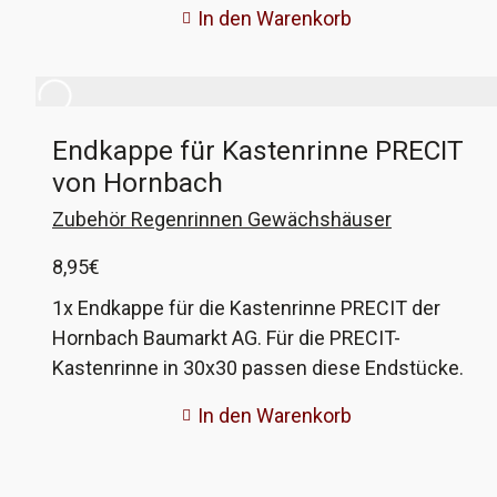
Fixierbohrung für die Anschlüsse verfügt, dann
In den Warenkorb
könmnten diese passen. Wenn nicht, gebt mir
die Maße eurer Rinne und ich fertige passende
Endkappen an!
Endkappe für Kastenrinne PRECIT
von Hornbach
Zubehör Regenrinnen Gewächshäuser
8,95
€
1x Endkappe für die Kastenrinne PRECIT der
Hornbach Baumarkt AG. Für die PRECIT-
Kastenrinne in 30x30 passen diese Endstücke.
In den Warenkorb