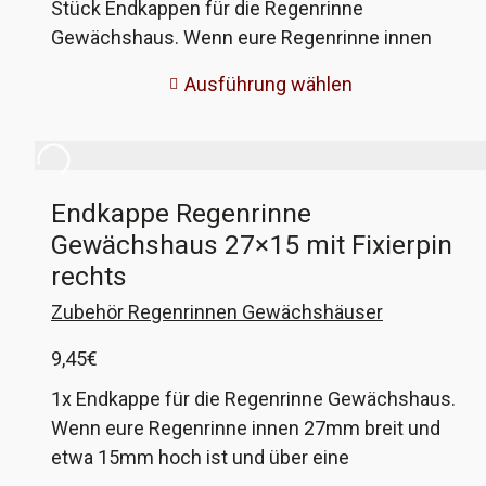
Stück Endkappen für die Regenrinne
Gewächshaus. Wenn eure Regenrinne innen
42mm breit und etwa 13mm hoch ist, dann
Ausführung wählen
passen diese Anschlüsse perfekt. Der
Fallrohranschluss hat einen Durchmesser von
32mm, ist also für 1 1/4 Zoll PE-Rohr gedacht.
Oder Ihr wählt den 25mm-Schlauchanschluss
Endkappe Regenrinne
für 1Zoll Gartenschlauch. Wenn nicht, gebt mir
Gewächshaus 27×15 mit Fixierpin
die Maße eurer Rinne und ich fertige passende
an!
rechts
Zubehör Regenrinnen Gewächshäuser
9,45
€
1x Endkappe für die Regenrinne Gewächshaus.
Wenn eure Regenrinne innen 27mm breit und
etwa 15mm hoch ist und über eine