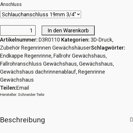
Anschluss
In den Warenkorb
Set
Artikelnummer:
D3R0110
Kategorien:
3D-Druck
,
Fallrohranschlüsse
Zubehör Regenrinnen Gewächshäuser
Schlagwörter:
&
Endkappe Regenrinne
,
Fallrohr Gewächshaus
,
Endkappen
Fallrohranschluss Gewächshaus
,
Gewächshaus
,
Regenrinne
Gewächshaus dachrinnenablauf
,
Regenrinne
Gewächshaus
Gewächshaus
25/20x10
Teilen:
Email
Menge
Hersteller:
Schneider-Teile
Beschreibung