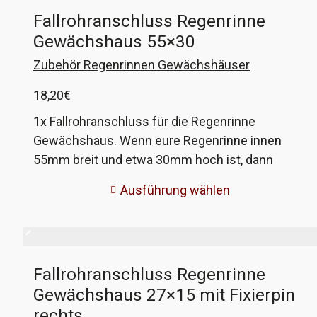
Fallrohranschluss Regenrinne
Gewächshaus 55×30
Zubehör Regenrinnen Gewächshäuser
18,20
€
1x Fallrohranschluss für die Regenrinne
Gewächshaus. Wenn eure Regenrinne innen
55mm breit und etwa 30mm hoch ist, dann
passen diese Anschlüsse perfekt. Der Auslauf
Ausführung wählen
kann wahlweise für PE-Schlauch oder HT-Rohr
genutzt werden. Dieser Anschluss passt an die
Rinnen der 'Selfkant Wolthers' -Senior
Gewächshäuser. Wenn nicht, gebt mir die Maße
Fallrohranschluss Regenrinne
eurer Rinne und ich fertige passende an!
Gewächshaus 27×15 mit Fixierpin
rechts