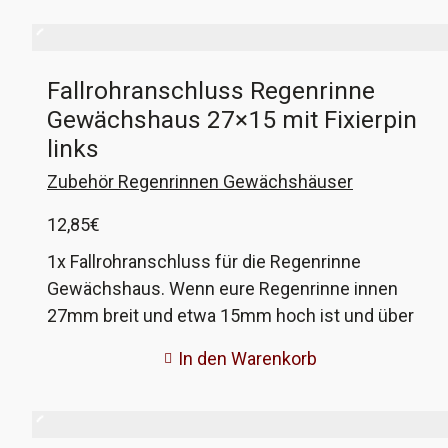
Fallrohranschluss Regenrinne
Gewächshaus 27×15 mit Fixierpin
links
Zubehör Regenrinnen Gewächshäuser
12,85
€
1x Fallrohranschluss für die Regenrinne
Gewächshaus. Wenn eure Regenrinne innen
27mm breit und etwa 15mm hoch ist und über
eine Fixierbohrung für die Anschlüsse verfügt,
In den Warenkorb
dann könnten diese passen. Wenn nicht, gebt
mir die Maße eurer Rinne und ich fertige
passende an!