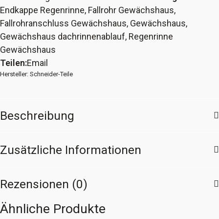
&
Endkappe Regenrinne
,
Fallrohr Gewächshaus
,
Endkappen
Fallrohranschluss Gewächshaus
,
Gewächshaus
,
Regenrinne
Gewächshaus dachrinnenablauf
,
Regenrinne
Gewächshaus
Gewächshaus
30/15x25
Teilen:
Email
Menge
Hersteller:
Schneider-Teile
Beschreibung
Zusätzliche Informationen
Rezensionen (0)
Ähnliche Produkte