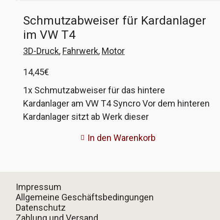
Schmutzabweiser für Kardanlager
im VW T4
3D-Druck
,
Fahrwerk
,
Motor
14,45
€
1x Schmutzabweiser für das hintere
Kardanlager am VW T4 Syncro Vor dem hinteren
Kardanlager sitzt ab Werk dieser
Schmutzabweiser um das Lager vor grobem
In den Warenkorb
Dreck zu schützen. Allerdings löst sich das
Gummi, aus dem der Schmutzabweiser
gefertigt ist, im Alter auf. Daher produzieren wir
diese Abweiser im 3D-Druckverfahren nach. Aus
Impressum
technischen Gründen wird der Abweiser aus 2
Allgemeine Geschäftsbedingungen
Datenschutz
Teilen gefertigt und anschließend vernietet.
Zahlung und Versand